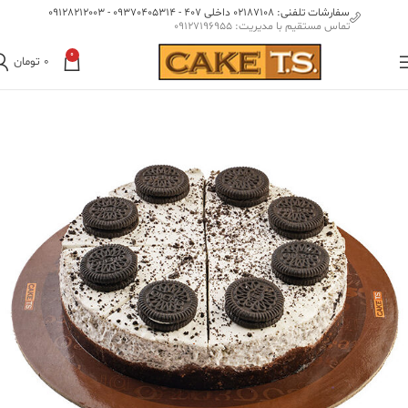
سفارشات تلفنی: 02187108 داخلی 407 - 09370405314 - 09128212003
تماس مستقیم با مدیریت: 09127196955
0
0
تومان