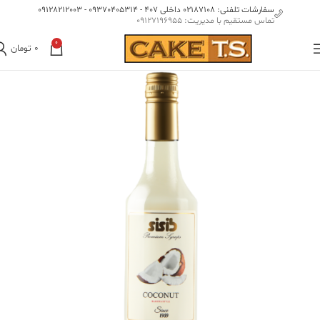
سفارشات تلفنی: 02187108 داخلی 407 - 09370405314 - 09128212003
تماس مستقیم با مدیریت: 09127196955
0
0
تومان