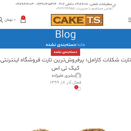
سفارشات تلفنی: 02187108 داخلی 407 - 09370405314 - 09128212003
تماس مستقیم با مدیریت: 09127196955
0
0
تومان
Blog
خانه
دسته‌بندی نشده
دسته‌بندی نشده
تارت شکلات کارامل؛ پرفروش‌ترین تارت فروشگاه اینترنتی
کیک تی اس
بشری علیزاده
فعال آذر 18, 1399
0