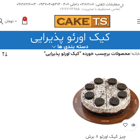
سفارشات تلفنی: 02187108 داخلی 407 - 09370405314 - 09128212003
تماس مستقیم با مدیریت: 09127196955
0
0
تومان
کیک اورئو پذیرایی
دسته بندی ها
خانه
محصولات برچسب خورده “کیک اورئو پذیرایی”
چیز کیک اورئو ۸ برش