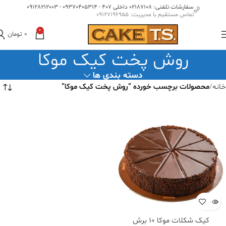
سفارشات تلفنی: 02187108 داخلی 407 - 09370405314 - 09128212003
تماس مستقیم با مدیریت: 09127196955
0
0
تومان
روش پخت کیک موکا
دسته بندی ها
خانه
محصولات برچسب خورده “روش پخت کیک موکا”
کیک شکلات موکا ۱۰ برش